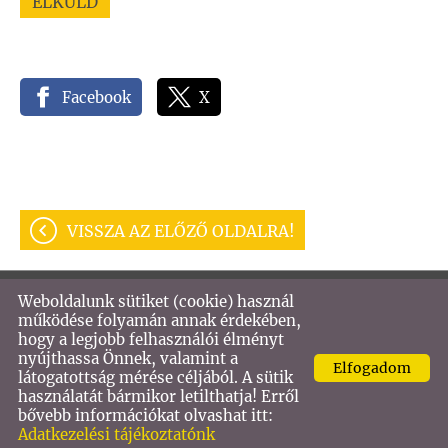
Facebook
X
VISSZA AZ ELŐZŐ OLDALRA!
Weboldalunk sütiket (cookie) használ
© 2026 - VASTECH KFT
működése folyamán annak érdekében,
hogy a legjobb felhasználói élményt
Oldal információk
l
Adatkezelési tájékoztató
l
nyújthassa Önnek, valamint a
Elfogadom
Impresszum
látogatottság mérése céljából. A sütik
használatát bármikor letilthatja! Erről
bővebb információkat olvashat itt:
Adatkezelési tájékoztatónk
KERESÉS AZ OLDAL TARTALMÁBAN