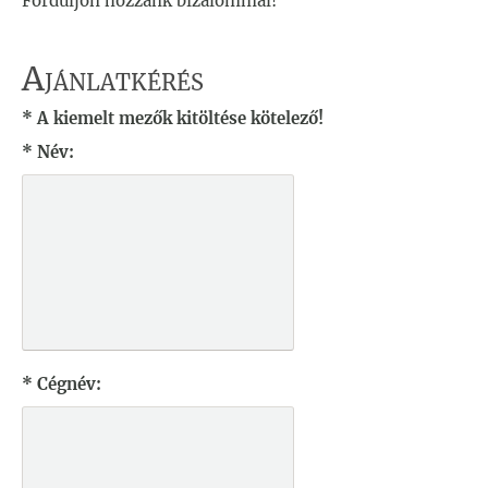
Forduljon hozzánk bizalommal!
A
JÁNLATKÉRÉS
* A kiemelt mezők kitöltése kötelező!
* Név:
* Cégnév: