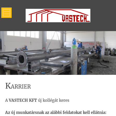
K
ARRIER
A
VASTECH KFT
új kollégát keres
Az új munkatársnak az alábbi feldatokat kell ellátnia: