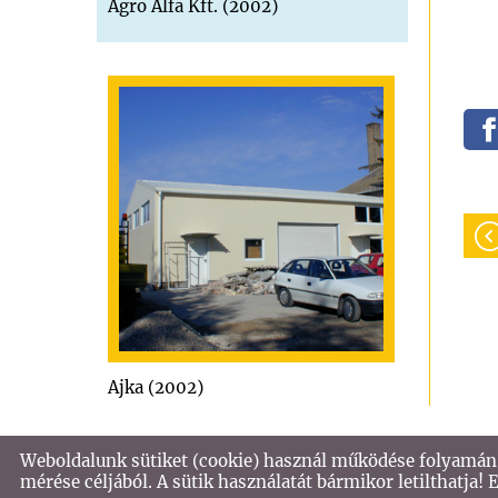
Agro Alfa Kft. (2002)
Ajka (2002)
Weboldalunk sütiket (cookie) használ működése folyamán 
© 2026 - VASTECH KFT
mérése céljából. A sütik használatát bármikor letilthatja!
KERESÉS AZ OLDAL TARTALMÁBAN