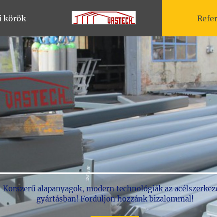
i körök
Refe
Korszerű alapanyagok, modern technológiák az acélszerkez
gyártásban! Forduljon hozzánk bizalommal!