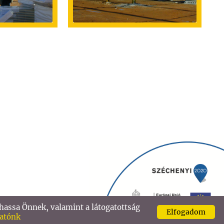
hassa Önnek, valamint a látogatottság
Elfogadom
m
tatónk