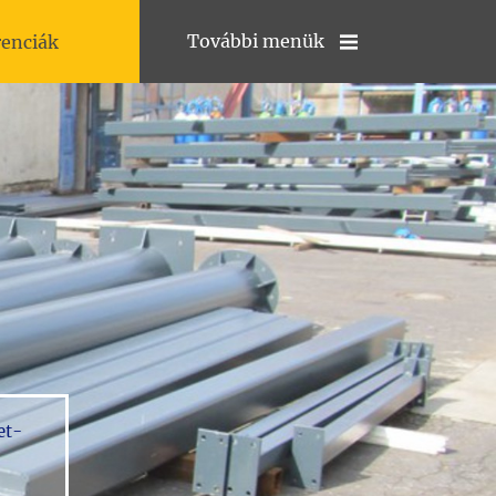
További menük
renciák
et-