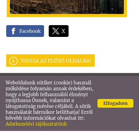
Facebook
X
VISSZA AZ ELŐZŐ OLDALRA!
Weboldalunk sütiket (cookie) használ
© 2026 - VASTECH KFT
működése folyamán annak érdekében,
hogy a legjobb felhasználói élményt
Oldal információk
l
Adatkezelési tájékoztató
l
nyújthassa Önnek, valamint a
Elfogadom
Impresszum
látogatottság mérése céljából. A sütik
használatát bármikor letilthatja! Erről
bővebb információkat olvashat itt:
Adatkezelési tájékoztatónk
KERESÉS AZ OLDAL TARTALMÁBAN