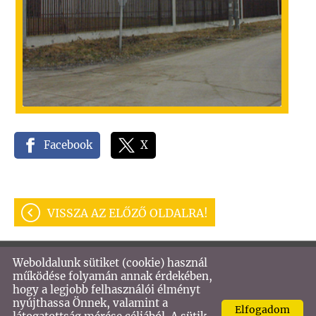
Facebook
X
VISSZA AZ ELŐZŐ OLDALRA!
Weboldalunk sütiket (cookie) használ
© 2026 - VASTECH KFT
működése folyamán annak érdekében,
hogy a legjobb felhasználói élményt
Oldal információk
l
Adatkezelési tájékoztató
l
nyújthassa Önnek, valamint a
Elfogadom
Impresszum