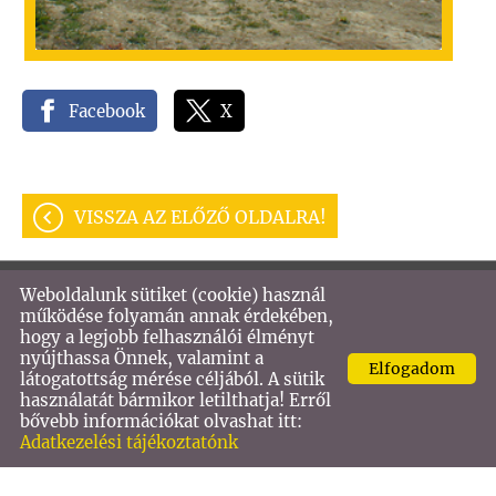
Facebook
X
VISSZA AZ ELŐZŐ OLDALRA!
Weboldalunk sütiket (cookie) használ
© 2026 - VASTECH KFT
működése folyamán annak érdekében,
hogy a legjobb felhasználói élményt
Oldal információk
l
Adatkezelési tájékoztató
l
nyújthassa Önnek, valamint a
Elfogadom
Impresszum
látogatottság mérése céljából. A sütik
használatát bármikor letilthatja! Erről
bővebb információkat olvashat itt:
Adatkezelési tájékoztatónk
KERESÉS AZ OLDAL TARTALMÁBAN