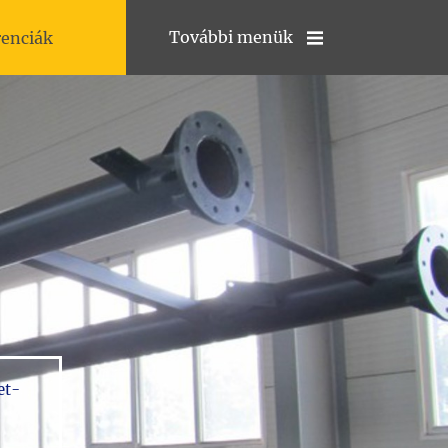
További menük
renciák
et-