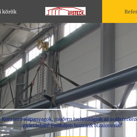
i körök
Refe
Korszerű alapanyagok, modern technológiák az acélszerkez
gyártásban! Forduljon hozzánk bizalommal!