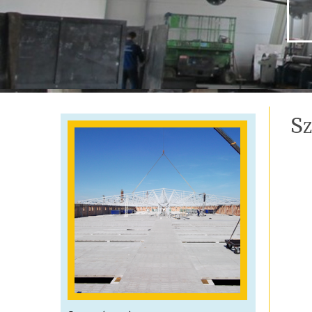
Pápa (2011)
S
Z