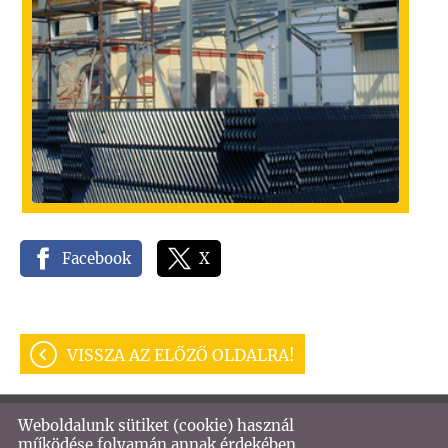
Facebook
X
VISSZA AZ ELŐZŐ OLDALRA!
Weboldalunk sütiket (cookie) használ
© 2026 - VASTECH KFT
működése folyamán annak érdekében,