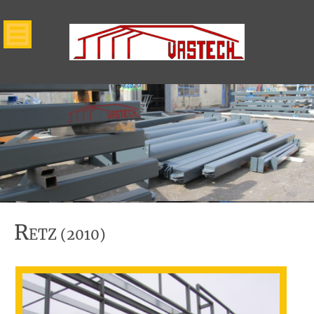
R
ETZ (2010)