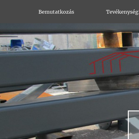
Bemutatkozás
Tevékenység
LUK Savaria (2004)