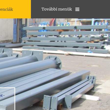
További menük
renciák
et-