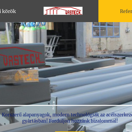
i körök
Refe
Korszerű alapanyagok, modern technológiák az acélszerkez
gyártásban! Forduljon hozzánk bizalommal!