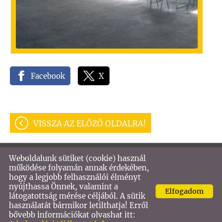
Facebook
X
VISSZA AZ ELŐZŐ OLDALRA!
Weboldalunk sütiket (cookie) használ
© 2026 - VASTECH KFT
működése folyamán annak érdekében,
hogy a legjobb felhasználói élményt
Oldal információk
l
Adatkezelési tájékoztató
l
nyújthassa Önnek, valamint a
Elfogadom
Impresszum
látogatottság mérése céljából. A sütik
használatát bármikor letilthatja! Erről
bővebb információkat olvashat itt: