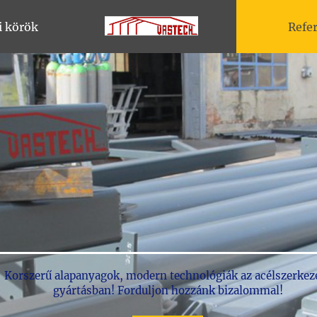
i körök
Refe
Korszerű alapanyagok, modern technológiák az acélszerkez
gyártásban! Forduljon hozzánk bizalommal!