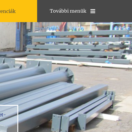
További menük
renciák
et-